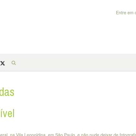
Entre em 
das
ível
beral, na Vila Leopoldina, em São Paulo, e não pude deixar de fotografa