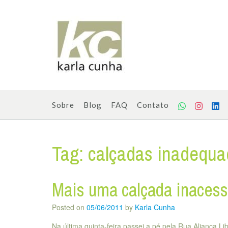
Skip
to
content
Sobre
Blog
FAQ
Contato
Tag:
calçadas inadequa
Mais uma calçada inacess
Posted on
05/06/2011
by
Karla Cunha
Na última quinta-feira passei a pé pela Rua Aliança Li