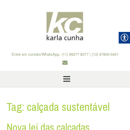
Skip
to
content
Entre em contato/WhatsApp: (11) 99377-8377 | (13) 97800-5451
Tag:
calçada sustentável
Nova lei das calçadas