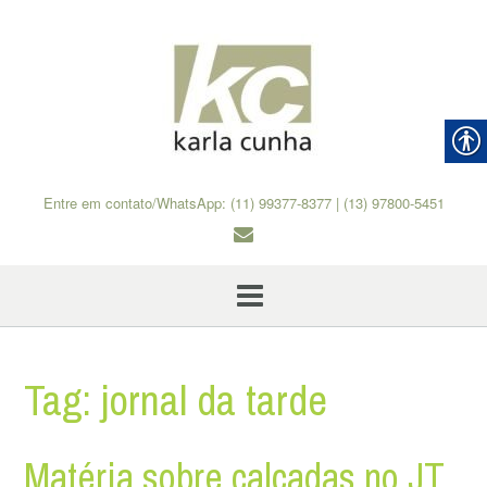
Skip
to
content
Entre em contato/WhatsApp: (11) 99377-8377 | (13) 97800-5451
Tag:
jornal da tarde
Matéria sobre calçadas no JT