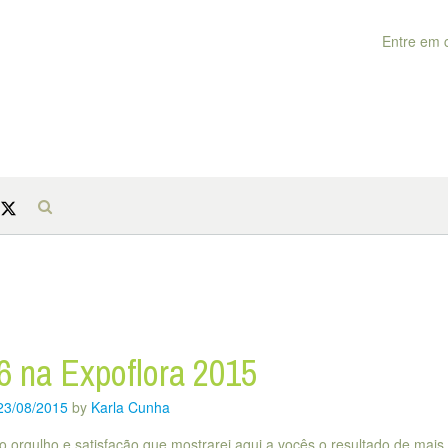
Entre em 
6 na Expoflora 2015
23/08/2015
by
Karla Cunha
o orgulho e satisfação que mostrarei aqui a vocês o resultado de mai