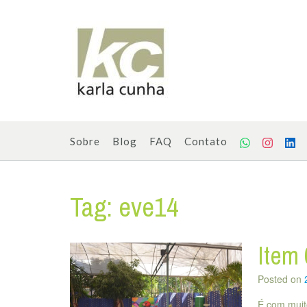
Skip
to
content
Sobre
Blog
FAQ
Contato
Tag:
eve14
Item 
Posted on
É com muit