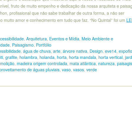
crível, fruto de muito empenho e dedicação da nossa arquiteta e paisag
on, profissional que não sabe trabalhar de outra forma, a não ser
 muito amor e conhecimento em tudo que faz. “No Quintal” foi um
LE
cessibilidade
,
Arquitetura
,
Eventos e Mídia
,
Meio Ambiente e
lidade
,
Paisagismo
,
Portfólio
ssibilidade
,
água de chuva
,
arte
,
árvore nativa
,
Design
,
eve14
,
expofl
iti
,
grafite
,
holambra
,
holanda
,
horta
,
horta mandala
,
horta vertical
,
jar
molição
,
madeira origem controlada
,
mata atlântica
,
natureza
,
paisagi
proveitamento de águas pluviais
,
vaso
,
vasos
,
verde