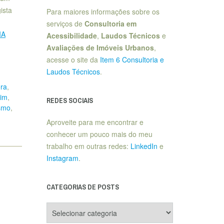
ista
Para maiores informações sobre os
serviços de
Consultoria em
IA
Acessibilidade
,
Laudos Técnicos
e
Avaliações de Imóveis Urbanos
,
acesse o site da
Item 6 Consultoria e
Laudos Técnicos
.
ora
,
dim
,
REDES SOCIAIS
smo
,
Aproveite para me encontrar e
conhecer um pouco mais do meu
trabalho em outras redes:
LinkedIn
e
Instagram
.
CATEGORIAS DE POSTS
Categorias
de