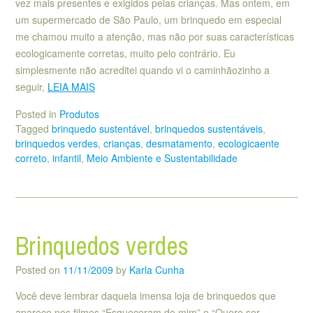
vez mais presentes e exigidos pelas crianças. Mas ontem, em
um supermercado de São Paulo, um brinquedo em especial
me chamou muito a atenção, mas não por suas características
ecologicamente corretas, muito pelo contrário. Eu
simplesmente não acreditei quando vi o caminhãozinho a
seguir,
LEIA MAIS
Posted in
Produtos
Tagged
brinquedo sustentável
,
brinquedos sustentáveis
,
brinquedos verdes
,
crianças
,
desmatamento
,
ecologicaente
correto
,
infantil
,
Meio Ambiente e Sustentabilidade
Brinquedos verdes
Posted on
11/11/2009
by
Karla Cunha
Você deve lembrar daquela imensa loja de brinquedos que
aparece nos filmes “Esqueceram de mim” e “Quero ser