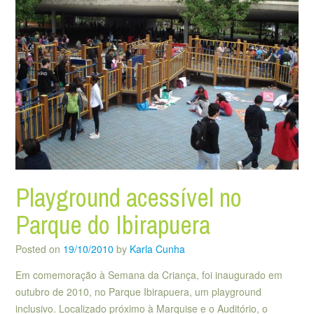
Playground acessível no
Parque do Ibirapuera
Posted on
19/10/2010
by
Karla Cunha
Em comemoração à Semana da Criança, foi inaugurado em
outubro de 2010, no Parque Ibirapuera, um playground
inclusivo. Localizado próximo à Marquise e o Auditório, o