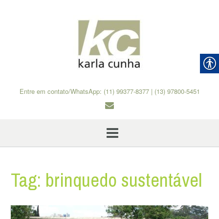
Skip
to
content
Entre em contato/WhatsApp: (11) 99377-8377 | (13) 97800-5451
Tag:
brinquedo sustentável