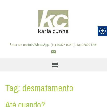
Skip
to
content
Entre em contato/WhatsApp: (11) 99377-8377 | (13) 97800-5451
Tag:
desmatamento
Até quando?