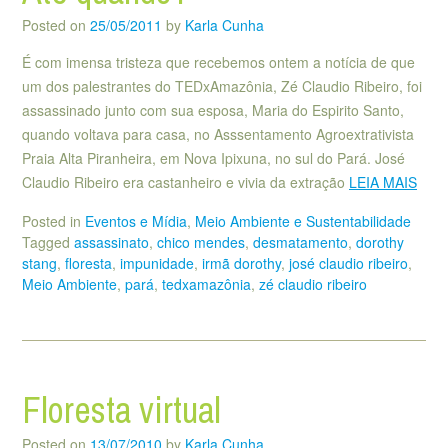
Posted on
25/05/2011
by
Karla Cunha
É com imensa tristeza que recebemos ontem a notícia de que
um dos palestrantes do TEDxAmazônia, Zé Claudio Ribeiro, foi
assassinado junto com sua esposa, Maria do Espirito Santo,
quando voltava para casa, no Asssentamento Agroextrativista
Praia Alta Piranheira, em Nova Ipixuna, no sul do Pará. José
Claudio Ribeiro era castanheiro e vivia da extração
LEIA MAIS
Posted in
Eventos e Mídia
,
Meio Ambiente e Sustentabilidade
Tagged
assassinato
,
chico mendes
,
desmatamento
,
dorothy
stang
,
floresta
,
impunidade
,
irmã dorothy
,
josé claudio ribeiro
,
Meio Ambiente
,
pará
,
tedxamazônia
,
zé claudio ribeiro
Floresta virtual
Posted on
13/07/2010
by
Karla Cunha