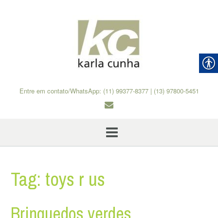
Skip
to
content
Entre em contato/WhatsApp: (11) 99377-8377 | (13) 97800-5451
Tag:
toys r us
Brinquedos verdes