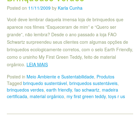
Posted on
11/11/2009
by
Karla Cunha
Você deve lembrar daquela imensa loja de brinquedos que
aparece nos filmes “Esqueceram de mim” e “Quero ser
grande”, não lembra? Desde o ano passado a loja FAO
Schwartz surpreendeu seus clientes com algumas opções de
brinquedos ecologicamente corretos, com o selo Earth Friendly,
como o ursinho My First Green Teddy, feito de material
orgânico.
LEIA MAIS
Posted in
Meio Ambiente e Sustentabilidade
,
Produtos
Tagged
brinquedo sustentável
,
brinquedos sustentáveis
,
brinquedos verdes
,
earth friendly
,
fao schwartz
,
madeira
certificada
,
material orgânico
,
my first green teddy
,
toys r us