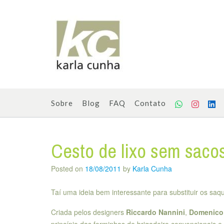
Skip
to
content
Sobre
Blog
FAQ
Contato
Cesto de lixo sem saco
Posted on
18/08/2011
by
Karla Cunha
Taí uma ideia bem interessante para substituir os saqui
Criada pelos designers
Riccardo Nannini
,
Domenico 
princípio das forminhas de brigadeiro convencionais 