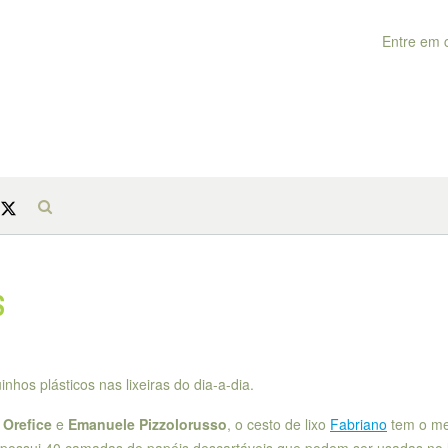
Entre em 
s
nhos plásticos nas lixeiras do dia-a-dia.
Orefice
e
Emanuele Pizzolorusso
, o cesto de lixo
Fabriano
tem o m
e possui 40 camadas de papéis descartáveis que podem ser usadas no 