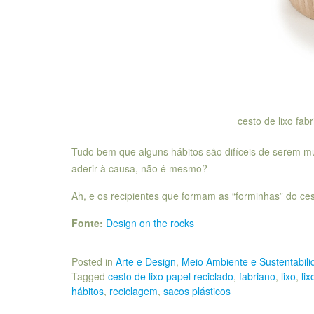
cesto de lixo fab
Tudo bem que alguns hábitos são difíceis de serem m
aderir à causa, não é mesmo?
Ah, e os recipientes que formam as “forminhas” do ces
Fonte:
Design on the rocks
Posted in
Arte e Design
,
Meio Ambiente e Sustentabili
Tagged
cesto de lixo papel reciclado
,
fabriano
,
lixo
,
li
hábitos
,
reciclagem
,
sacos plásticos