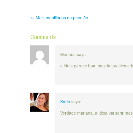
Post
←
Mais mobiliários de papelão
navigation
Comments
Mariana
says:
a ideia parece boa, mas faltou eles cr
Karla
says:
Verdade mariana, a ideia vai serir m