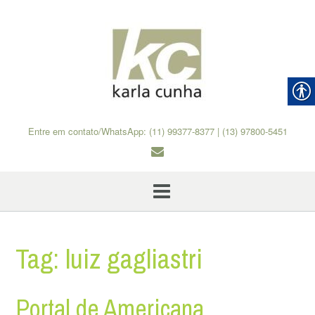
Skip
to
content
Entre em contato/WhatsApp: (11) 99377-8377 | (13) 97800-5451
Tag:
luiz gagliastri
Portal de Americana