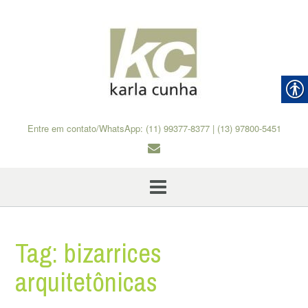
Skip
to
content
Entre em contato/WhatsApp: (11) 99377-8377 | (13) 97800-5451
Tag:
bizarrices
arquitetônicas