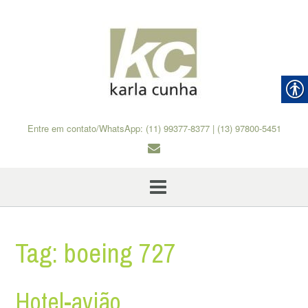
Skip
to
content
Entre em contato/WhatsApp: (11) 99377-8377 | (13) 97800-5451
Tag:
boeing 727
Hotel-avião