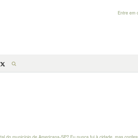
Entre em 
rtal do município de Americana-SP? Eu nunca fui à cidade, mas confe