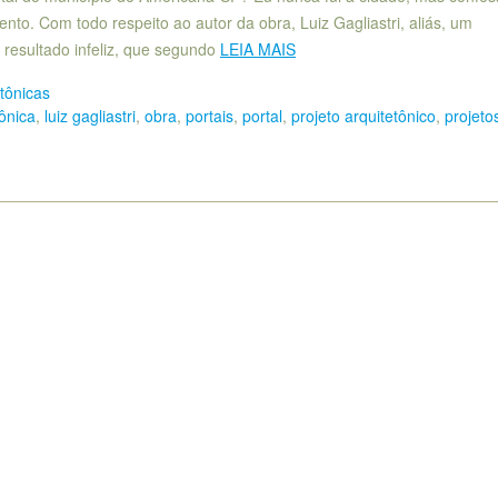
nto. Com todo respeito ao autor da obra, Luiz Gagliastri, aliás, um
um resultado infeliz, que segundo
LEIA MAIS
etônicas
tônica
,
luiz gagliastri
,
obra
,
portais
,
portal
,
projeto arquitetônico
,
projeto