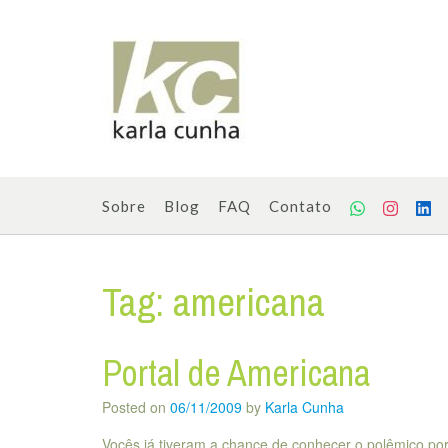
Skip
to
content
Sobre
Blog
FAQ
Contato
Tag:
americana
Portal de Americana
Posted on
06/11/2009
by
Karla Cunha
Vocês já tiveram a chance de conhecer o polêmico po