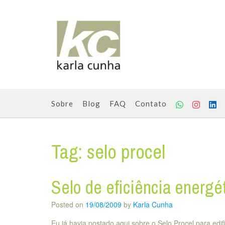
Skip
to
content
Sobre
Blog
FAQ
Contato
Tag:
selo procel
Selo de eficiência energé
Posted on
19/08/2009
by
Karla Cunha
Eu já havia postado aqui sobre o Selo Procel para edif