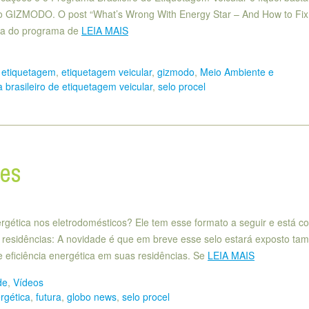
no GIZMODO. O post “What’s Wrong With Energy Star – And How to Fix 
ncia do programa de
LEIA MAIS
,
etiquetagem
,
etiquetagem veicular
,
gizmodo
,
Meio Ambiente e
 brasileiro de etiquetagem veicular
,
selo procel
ões
rgética nos eletrodomésticos? Ele tem esse formato a seguir e está c
as residências: A novidade é que em breve esse selo estará exposto t
de eficiência energética em suas residências. Se
LEIA MAIS
de
,
Vídeos
ergética
,
futura
,
globo news
,
selo procel