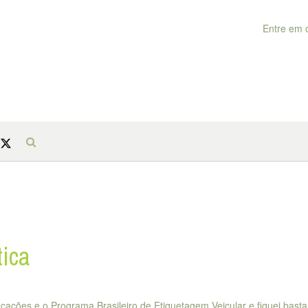
Entre em 
tica
icações e o Programa Brasileiro de Etiquetagem Veicular e fiquei basta