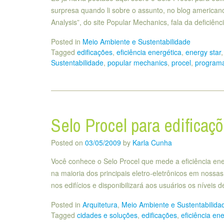
surpresa quando li sobre o assunto, no blog america
Analysis”, do site Popular Mechanics, fala da deficiê
Posted in
Meio Ambiente e Sustentabilidade
Tagged
edificações
,
eficiência energética
,
energy star
Sustentabilidade
,
popular mechanics
,
procel
,
programa
Selo Procel para edificaç
Posted on
03/05/2009
by
Karla Cunha
Você conhece o Selo Procel que mede a eficiência ene
na maioria dos principais eletro-eletrônicos em noss
nos edifícios e disponibilizará aos usuários os níveis 
Posted in
Arquitetura
,
Meio Ambiente e Sustentabilida
Tagged
cidades e soluções
,
edificações
,
eficiência en