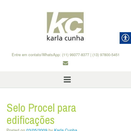
Skip
to
content
Entre em contato/WhatsApp: (11) 99377-8377 | (13) 97800-5451
Selo Procel para
edificações
Posted on
03/05/2009
by
Karla Cunha