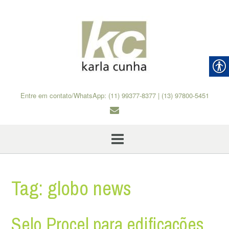
Skip
to
content
Entre em contato/WhatsApp: (11) 99377-8377 | (13) 97800-5451
Tag:
globo news
Selo Procel para edificações