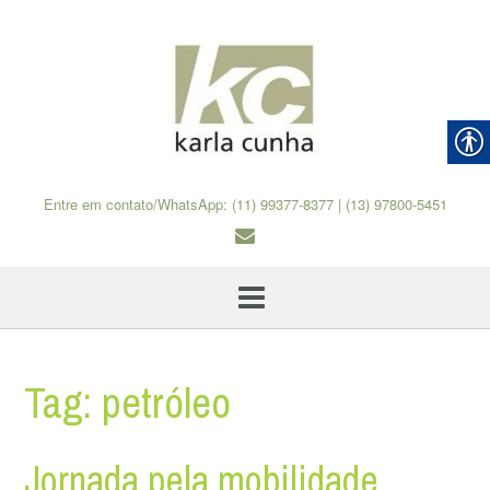
Skip
to
content
Entre em contato/WhatsApp: (11) 99377-8377 | (13) 97800-5451
Tag:
petróleo
Jornada pela mobilidade