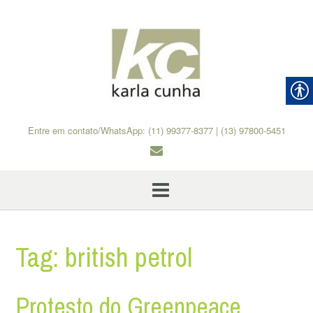
Skip
to
content
Entre em contato/WhatsApp: (11) 99377-8377 | (13) 97800-5451
Tag:
british petrol
Protesto do Greenpeace