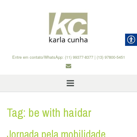
Skip
to
content
Entre em contato/WhatsApp: (11) 99377-8377 | (13) 97800-5451
Tag:
be with haidar
Jornada pela mobilidade