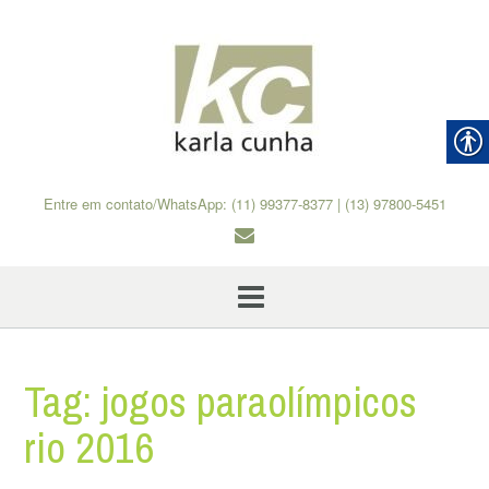
Skip
to
content
Entre em contato/WhatsApp: (11) 99377-8377 | (13) 97800-5451
Tag:
jogos paraolímpicos
rio 2016