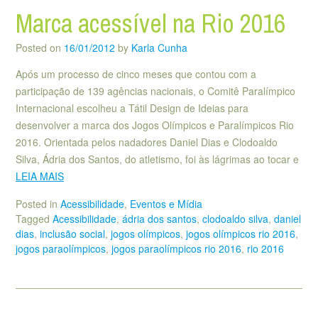
Marca acessível na Rio 2016
Posted on
16/01/2012
by
Karla Cunha
Após um processo de cinco meses que contou com a
participação de 139 agências nacionais, o Comitê Paralímpico
Internacional escolheu a Tátil Design de Ideias para
desenvolver a marca dos Jogos Olímpicos e Paralímpicos Rio
2016. Orientada pelos nadadores Daniel Dias e Clodoaldo
Silva, Ádria dos Santos, do atletismo, foi às lágrimas ao tocar e
LEIA MAIS
Posted in
Acessibilidade
,
Eventos e Mídia
Tagged
Acessibilidade
,
ádria dos santos
,
clodoaldo silva
,
daniel
dias
,
inclusão social
,
jogos olímpicos
,
jogos olímpicos rio 2016
,
jogos paraolímpicos
,
jogos paraolímpicos rio 2016
,
rio 2016