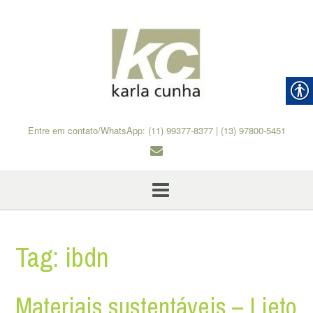
Skip
to
content
Entre em contato/WhatsApp: (11) 99377-8377 | (13) 97800-5451
Tag:
ibdn
Materiais sustentáveis – Lieto