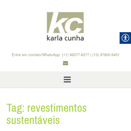
Skip
to
content
Entre em contato/WhatsApp: (11) 99377-8377 | (13) 97800-5451
Tag:
revestimentos
sustentáveis