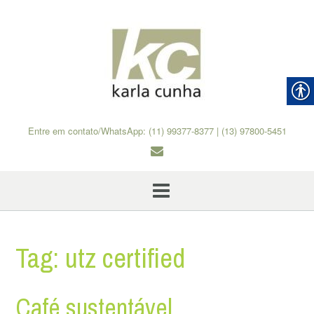
Skip
to
content
Entre em contato/WhatsApp: (11) 99377-8377 | (13) 97800-5451
Tag:
utz certified
Café sustentável