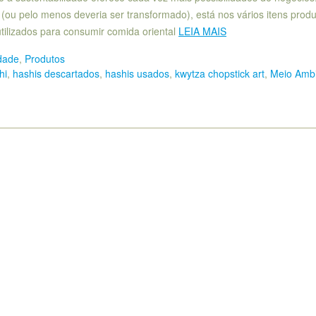
(ou pelo menos deveria ser transformado), está nos vários itens prod
 utilizados para consumir comida oriental
LEIA MAIS
dade
,
Produtos
hi
,
hashis descartados
,
hashis usados
,
kwytza chopstick art
,
Meio Amb