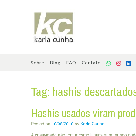
Skip
to
content
Sobre
Blog
FAQ
Contato
Tag:
hashis descartado
Hashis usados viram prod
Posted on
16/08/2010
by
Karla Cunha
A criatividade não tem mesmo limites num mundo onde