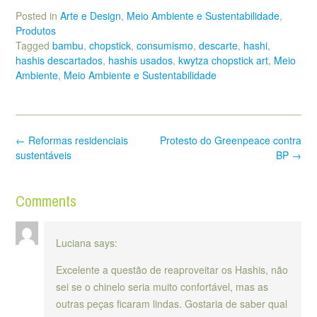
Posted in
Arte e Design
,
Meio Ambiente e Sustentabilidade
,
Produtos
Tagged
bambu
,
chopstick
,
consumismo
,
descarte
,
hashi
,
hashis descartados
,
hashis usados
,
kwytza chopstick art
,
Meio
Ambiente
,
Meio Ambiente e Sustentabilidade
Post
←
Reformas residenciais
Protesto do Greenpeace contra
navigation
sustentáveis
BP
→
Comments
Luciana
says:
Excelente a questão de reaproveitar os Hashis, não
sei se o chinelo seria muito confortável, mas as
outras peças ficaram lindas. Gostaria de saber qual