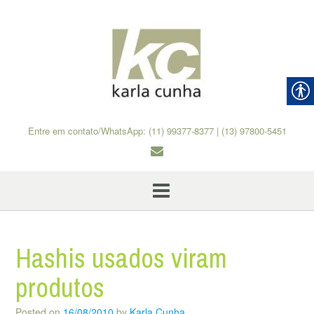
Skip
to
content
Entre em contato/WhatsApp: (11) 99377-8377 | (13) 97800-5451
Hashis usados viram
produtos
Posted on
16/08/2010
by
Karla Cunha