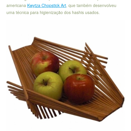
americana
Kwytza Chopstick Art
, que também desenvolveu
uma técnica para higienização dos hashis usados.