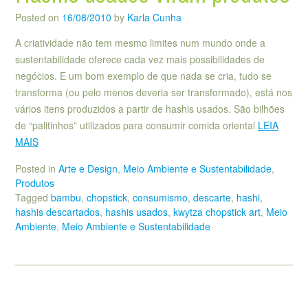
Posted on
16/08/2010
by
Karla Cunha
A criatividade não tem mesmo limites num mundo onde a
sustentabilidade oferece cada vez mais possibilidades de
negócios. E um bom exemplo de que nada se cria, tudo se
transforma (ou pelo menos deveria ser transformado), está nos
vários itens produzidos a partir de hashis usados. São bilhões
de “palitinhos” utilizados para consumir comida oriental
LEIA
MAIS
Posted in
Arte e Design
,
Meio Ambiente e Sustentabilidade
,
Produtos
Tagged
bambu
,
chopstick
,
consumismo
,
descarte
,
hashi
,
hashis descartados
,
hashis usados
,
kwytza chopstick art
,
Meio
Ambiente
,
Meio Ambiente e Sustentabilidade