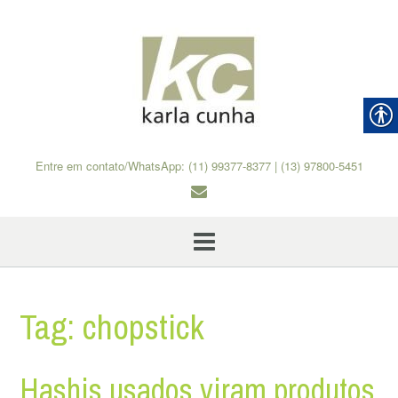
Skip
to
content
Entre em contato/WhatsApp: (11) 99377-8377 | (13) 97800-5451
Tag:
chopstick
Hashis usados viram produtos