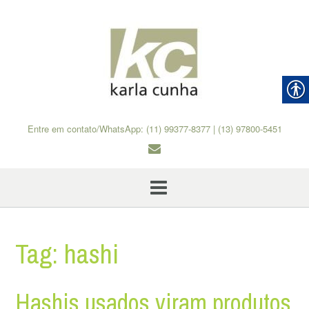
Skip
to
content
Entre em contato/WhatsApp: (11) 99377-8377 | (13) 97800-5451
Tag:
hashi
Hashis usados viram produtos