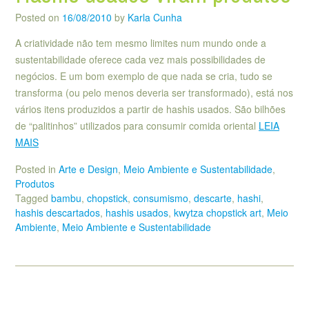
Posted on
16/08/2010
by
Karla Cunha
A criatividade não tem mesmo limites num mundo onde a
sustentabilidade oferece cada vez mais possibilidades de
negócios. E um bom exemplo de que nada se cria, tudo se
transforma (ou pelo menos deveria ser transformado), está nos
vários itens produzidos a partir de hashis usados. São bilhões
de “palitinhos” utilizados para consumir comida oriental
LEIA
MAIS
Posted in
Arte e Design
,
Meio Ambiente e Sustentabilidade
,
Produtos
Tagged
bambu
,
chopstick
,
consumismo
,
descarte
,
hashi
,
hashis descartados
,
hashis usados
,
kwytza chopstick art
,
Meio
Ambiente
,
Meio Ambiente e Sustentabilidade