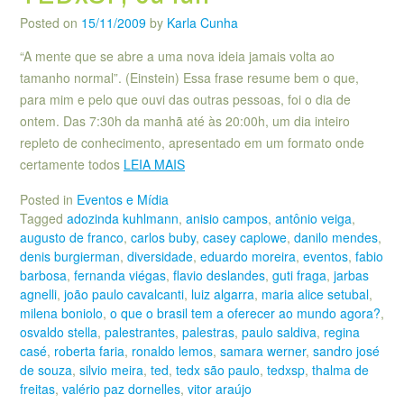
Posted on
15/11/2009
by
Karla Cunha
“A mente que se abre a uma nova ideia jamais volta ao
tamanho normal”. (Einstein) Essa frase resume bem o que,
para mim e pelo que ouvi das outras pessoas, foi o dia de
ontem. Das 7:30h da manhã até às 20:00h, um dia inteiro
repleto de conhecimento, apresentado em um formato onde
certamente todos
LEIA MAIS
Posted in
Eventos e Mídia
Tagged
adozinda kuhlmann
,
anisio campos
,
antônio veiga
,
augusto de franco
,
carlos buby
,
casey caplowe
,
danilo mendes
,
denis burgierman
,
diversidade
,
eduardo moreira
,
eventos
,
fabio
barbosa
,
fernanda viégas
,
flavio deslandes
,
guti fraga
,
jarbas
agnelli
,
joão paulo cavalcanti
,
luiz algarra
,
maria alice setubal
,
milena boniolo
,
o que o brasil tem a oferecer ao mundo agora?
,
osvaldo stella
,
palestrantes
,
palestras
,
paulo saldiva
,
regina
casé
,
roberta faria
,
ronaldo lemos
,
samara werner
,
sandro josé
de souza
,
silvio meira
,
ted
,
tedx são paulo
,
tedxsp
,
thalma de
freitas
,
valério paz dornelles
,
vitor araújo