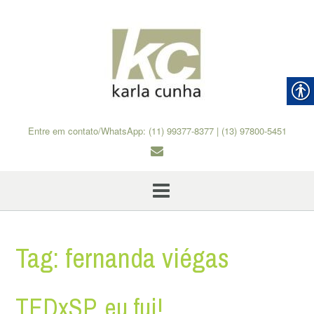
Skip
to
content
Entre em contato/WhatsApp: (11) 99377-8377 | (13) 97800-5451
Tag:
fernanda viégas
TEDxSP, eu fui!