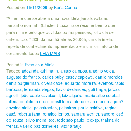
Posted on
15/11/2009
by
Karla Cunha
“A mente que se abre a uma nova ideia jamais volta ao
tamanho normal”. (Einstein) Essa frase resume bem o que,
para mim e pelo que ouvi das outras pessoas, foi o dia de
ontem. Das 7:30h da manhã até às 20:00h, um dia inteiro
repleto de conhecimento, apresentado em um formato onde
certamente todos
LEIA MAIS
Posted in
Eventos e Mídia
Tagged
adozinda kuhlmann
,
anisio campos
,
antônio veiga
,
augusto de franco
,
carlos buby
,
casey caplowe
,
danilo mendes
,
denis burgierman
,
diversidade
,
eduardo moreira
,
eventos
,
fabio
barbosa
,
fernanda viégas
,
flavio deslandes
,
guti fraga
,
jarbas
agnelli
,
joão paulo cavalcanti
,
luiz algarra
,
maria alice setubal
,
milena boniolo
,
o que o brasil tem a oferecer ao mundo agora?
,
osvaldo stella
,
palestrantes
,
palestras
,
paulo saldiva
,
regina
casé
,
roberta faria
,
ronaldo lemos
,
samara werner
,
sandro josé
de souza
,
silvio meira
,
ted
,
tedx são paulo
,
tedxsp
,
thalma de
freitas
,
valério paz dornelles
,
vitor araújo