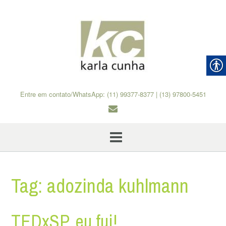
Skip
to
content
Entre em contato/WhatsApp: (11) 99377-8377 | (13) 97800-5451
Tag:
adozinda kuhlmann
TEDxSP, eu fui!