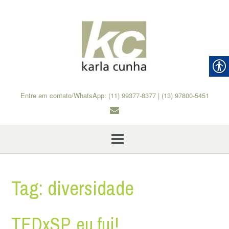
Skip
to
content
Entre em contato/WhatsApp: (11) 99377-8377 | (13) 97800-5451
Tag:
diversidade
TEDxSP, eu fui!