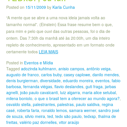
Posted on
15/11/2009
by
Karla Cunha
“A mente que se abre a uma nova ideia jamais volta ao
tamanho normal”. (Einstein) Essa frase resume bem o que,
para mim e pelo que ouvi das outras pessoas, foi o dia de
ontem. Das 7:30h da manhã até às 20:00h, um dia inteiro
repleto de conhecimento, apresentado em um formato onde
certamente todos
LEIA MAIS
Posted in
Eventos e Mídia
Tagged
adozinda kuhlmann
,
anisio campos
,
antônio veiga
,
augusto de franco
,
carlos buby
,
casey caplowe
,
danilo mendes
,
denis burgierman
,
diversidade
,
eduardo moreira
,
eventos
,
fabio
barbosa
,
fernanda viégas
,
flavio deslandes
,
guti fraga
,
jarbas
agnelli
,
joão paulo cavalcanti
,
luiz algarra
,
maria alice setubal
,
milena boniolo
,
o que o brasil tem a oferecer ao mundo agora?
,
osvaldo stella
,
palestrantes
,
palestras
,
paulo saldiva
,
regina
casé
,
roberta faria
,
ronaldo lemos
,
samara werner
,
sandro josé
de souza
,
silvio meira
,
ted
,
tedx são paulo
,
tedxsp
,
thalma de
freitas
,
valério paz dornelles
,
vitor araújo