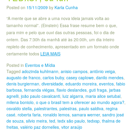
Posted on
15/11/2009
by
Karla Cunha
“A mente que se abre a uma nova ideia jamais volta ao
tamanho normal”. (Einstein) Essa frase resume bem o que,
para mim e pelo que ouvi das outras pessoas, foi o dia de
ontem. Das 7:30h da manhã até às 20:00h, um dia inteiro
repleto de conhecimento, apresentado em um formato onde
certamente todos
LEIA MAIS
Posted in
Eventos e Mídia
Tagged
adozinda kuhlmann
,
anisio campos
,
antônio veiga
,
augusto de franco
,
carlos buby
,
casey caplowe
,
danilo mendes
,
denis burgierman
,
diversidade
,
eduardo moreira
,
eventos
,
fabio
barbosa
,
fernanda viégas
,
flavio deslandes
,
guti fraga
,
jarbas
agnelli
,
joão paulo cavalcanti
,
luiz algarra
,
maria alice setubal
,
milena boniolo
,
o que o brasil tem a oferecer ao mundo agora?
,
osvaldo stella
,
palestrantes
,
palestras
,
paulo saldiva
,
regina
casé
,
roberta faria
,
ronaldo lemos
,
samara werner
,
sandro josé
de souza
,
silvio meira
,
ted
,
tedx são paulo
,
tedxsp
,
thalma de
freitas
,
valério paz dornelles
,
vitor araújo