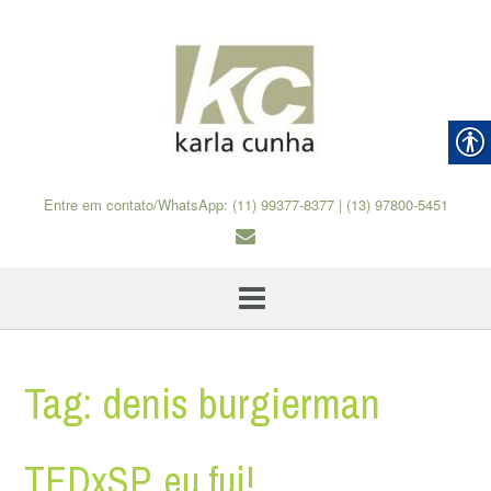
Skip
to
content
Entre em contato/WhatsApp: (11) 99377-8377 | (13) 97800-5451
Tag:
denis burgierman
TEDxSP, eu fui!