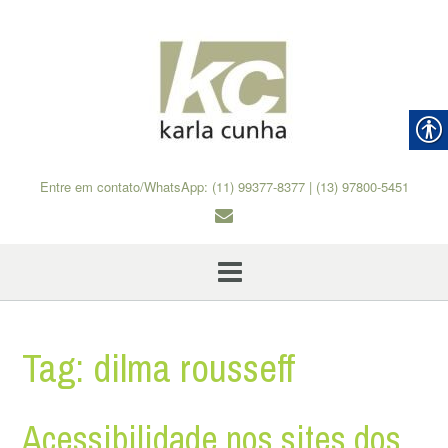
Skip
to
content
Entre em contato/WhatsApp: (11) 99377-8377 | (13) 97800-5451
Tag:
dilma rousseff
Acessibilidade nos sites dos