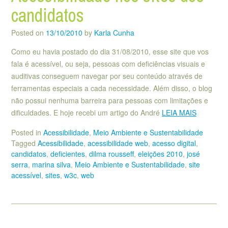
candidatos
Posted on
13/10/2010
by
Karla Cunha
Como eu havia postado do dia 31/08/2010, esse site que vos
fala é acessível, ou seja, pessoas com deficiências visuais e
auditivas conseguem navegar por seu conteúdo através de
ferramentas especiais a cada necessidade. Além disso, o blog
não possui nenhuma barreira para pessoas com limitações e
dificuldades. E hoje recebi um artigo do André
LEIA MAIS
Posted in
Acessibilidade
,
Meio Ambiente e Sustentabilidade
Tagged
Acessibilidade
,
acessibilidade web
,
acesso digital
,
candidatos
,
deficientes
,
dilma rousseff
,
eleições 2010
,
josé
serra
,
marina silva
,
Meio Ambiente e Sustentabilidade
,
site
acessível
,
sites
,
w3c
,
web