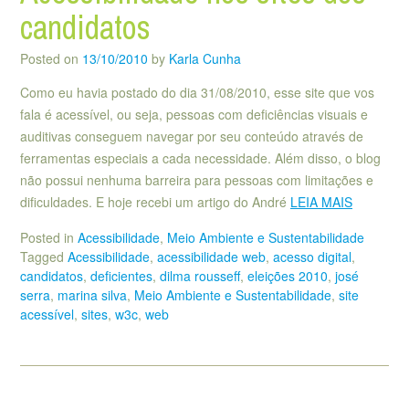
candidatos
Posted on
13/10/2010
by
Karla Cunha
Como eu havia postado do dia 31/08/2010, esse site que vos
fala é acessível, ou seja, pessoas com deficiências visuais e
auditivas conseguem navegar por seu conteúdo através de
ferramentas especiais a cada necessidade. Além disso, o blog
não possui nenhuma barreira para pessoas com limitações e
dificuldades. E hoje recebi um artigo do André
LEIA MAIS
Posted in
Acessibilidade
,
Meio Ambiente e Sustentabilidade
Tagged
Acessibilidade
,
acessibilidade web
,
acesso digital
,
candidatos
,
deficientes
,
dilma rousseff
,
eleições 2010
,
josé
serra
,
marina silva
,
Meio Ambiente e Sustentabilidade
,
site
acessível
,
sites
,
w3c
,
web