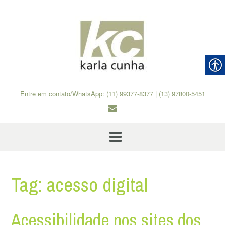
Skip
to
content
Entre em contato/WhatsApp: (11) 99377-8377 | (13) 97800-5451
Tag:
acesso digital
Acessibilidade nos sites dos