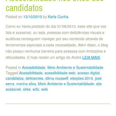
candidatos
Posted on
13/10/2010
by
Karla Cunha
Como eu havia postado do dia 31/08/2010, esse site que vos
fala é acessível, ou seja, pessoas com deficiências visuais e
auditivas conseguem navegar por seu conteúdo através de
ferramentas especiais a cada necessidade. Além disso, o blog
não possui nenhuma barreira para pessoas com limitações e
dificuldades. E hoje recebi um artigo do André
LEIA MAIS
Posted in
Acessibilidade
,
Meio Ambiente e Sustentabilidade
Tagged
Acessibilidade
,
acessibilidade web
,
acesso digital
,
candidatos
,
deficientes
,
dilma rousseff
,
eleições 2010
,
josé
serra
,
marina silva
,
Meio Ambiente e Sustentabilidade
,
site
acessível
,
sites
,
w3c
,
web