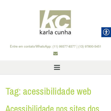
Skip
to
content
Entre em contato/WhatsApp: (11) 99377-8377 | (13) 97800-5451
Tag:
acessibilidade web
Acessibilidade nos sites dos