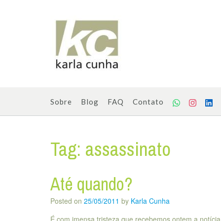
Skip
to
content
Sobre
Blog
FAQ
Contato
Tag:
assassinato
Até quando?
Posted on
25/05/2011
by
Karla Cunha
É com imensa tristeza que recebemos ontem a notícia