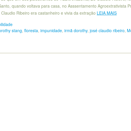
Santo, quando voltava para casa, no Asssentamento Agroextrativista P
 Claudio Ribeiro era castanheiro e vivia da extração
LEIA MAIS
ilidade
orothy stang
,
floresta
,
impunidade
,
irmã dorothy
,
josé claudio ribeiro
,
M