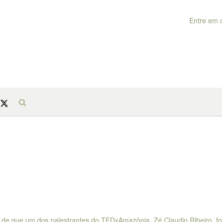
Entre em 
 de que um dos palestrantes do TEDxAmazônia, Zé Claudio Ribeiro, fo