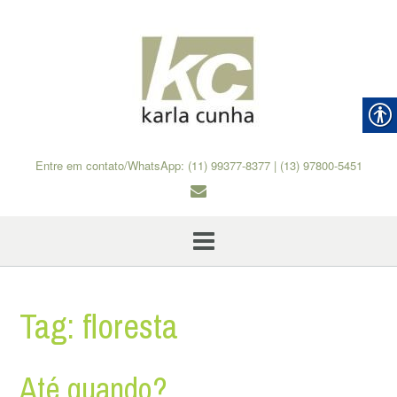
Skip
to
content
Entre em contato/WhatsApp: (11) 99377-8377 | (13) 97800-5451
Tag:
floresta
Até quando?