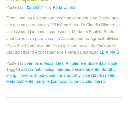
Posted on
25/05/2011
by
Karla Cunha
É com imensa tristeza que recebemos ontem a notícia de que
um dos palestrantes do TEDxAmazônia, Zé Claudio Ribeiro, foi
assassinado junto com sua esposa, Maria do Espirito Santo,
quando voltava para casa, no Asssentamento Agroextrativista
Praia Alta Piranheira, em Nova Ipixuna, no sul do Pará. José
Claudio Ribeiro era castanheiro e vivia da extração
LEIA MAIS
Posted in
Eventos e Mídia
,
Meio Ambiente e Sustentabilidade
Tagged
assassinato
,
chico mendes
,
desmatamento
,
dorothy
stang
,
floresta
,
impunidade
,
irmã dorothy
,
josé claudio ribeiro
,
Meio Ambiente
,
pará
,
tedxamazônia
,
zé claudio ribeiro