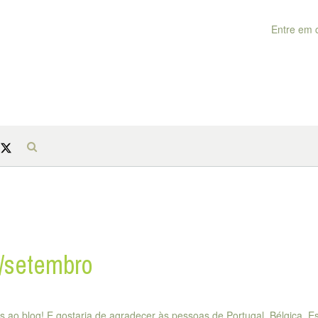
Entre em 
o/setembro
s ao blog! E gostaria de agradecer às pessoas de Portugal, Bélgica, E