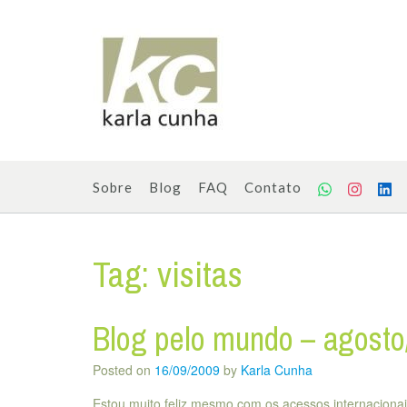
Skip
to
content
Sobre
Blog
FAQ
Contato
Tag:
visitas
Blog pelo mundo – agost
Posted on
16/09/2009
by
Karla Cunha
Estou muito feliz mesmo com os acessos internacionai