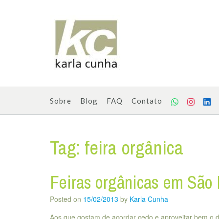
Skip
to
content
Sobre
Blog
FAQ
Contato
Tag:
feira orgânica
Feiras orgânicas em São 
Posted on
15/02/2013
by
Karla Cunha
Aos que gostam de acordar cedo e aproveitar bem o dia