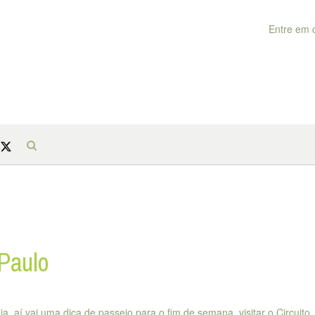
Entre em 
Paulo
, aí vai uma dica de passeio para o fim de semana, visitar o Circuito