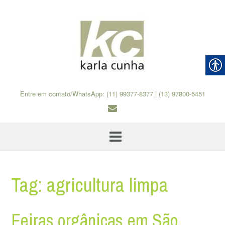
Skip
to
content
Entre em contato/WhatsApp: (11) 99377-8377 | (13) 97800-5451
Tag:
agricultura limpa
Feiras orgânicas em São