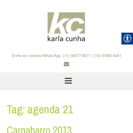
Skip
to
content
Entre em contato/WhatsApp: (11) 99377-8377 | (13) 97800-5451
Tag:
agenda 21
Carnabarro 2013