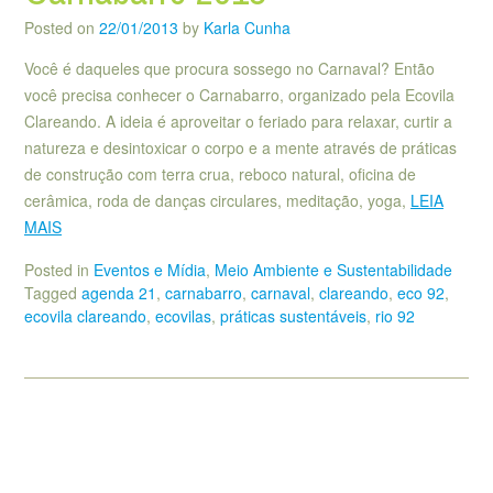
Posted on
22/01/2013
by
Karla Cunha
Você é daqueles que procura sossego no Carnaval? Então
você precisa conhecer o Carnabarro, organizado pela Ecovila
Clareando. A ideia é aproveitar o feriado para relaxar, curtir a
natureza e desintoxicar o corpo e a mente através de práticas
de construção com terra crua, reboco natural, oficina de
cerâmica, roda de danças circulares, meditação, yoga,
LEIA
MAIS
Posted in
Eventos e Mídia
,
Meio Ambiente e Sustentabilidade
Tagged
agenda 21
,
carnabarro
,
carnaval
,
clareando
,
eco 92
,
ecovila clareando
,
ecovilas
,
práticas sustentáveis
,
rio 92