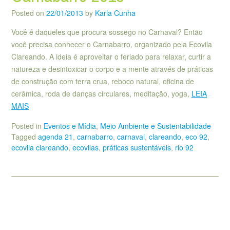
Posted on
22/01/2013
by
Karla Cunha
Você é daqueles que procura sossego no Carnaval? Então
você precisa conhecer o Carnabarro, organizado pela Ecovila
Clareando. A ideia é aproveitar o feriado para relaxar, curtir a
natureza e desintoxicar o corpo e a mente através de práticas
de construção com terra crua, reboco natural, oficina de
cerâmica, roda de danças circulares, meditação, yoga,
LEIA
MAIS
Posted in
Eventos e Mídia
,
Meio Ambiente e Sustentabilidade
Tagged
agenda 21
,
carnabarro
,
carnaval
,
clareando
,
eco 92
,
ecovila clareando
,
ecovilas
,
práticas sustentáveis
,
rio 92