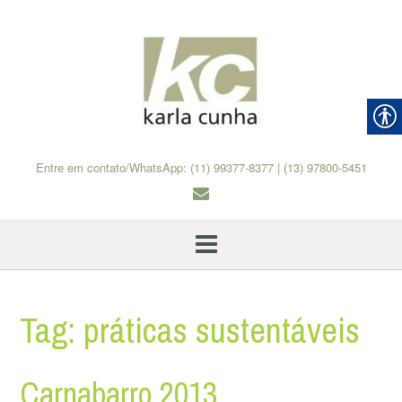
Skip
to
content
Entre em contato/WhatsApp: (11) 99377-8377 | (13) 97800-5451
Tag:
práticas sustentáveis
Carnabarro 2013