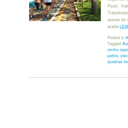
Paulo, hoj
Trabalhado
apesar de 
acaba
LEI
Posted in
A
Tagged
Ace
centro espo
patins
,
pisc
quadras es