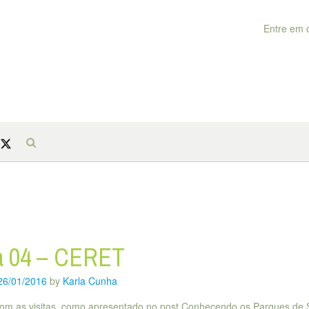
Entre em 
ta 04 – CERET
26/01/2016
by
Karla Cunha
om as visitas, como apresentado no post Conhecendo os Parques de