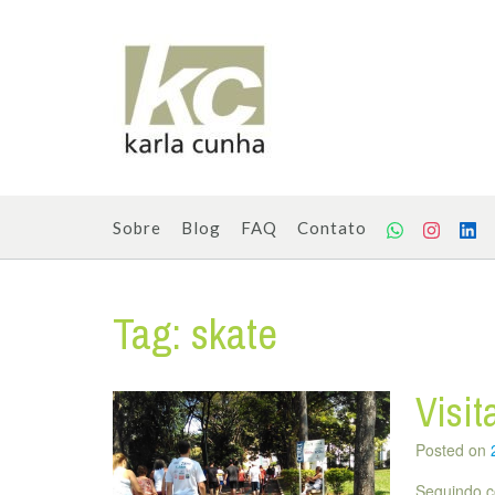
Skip
to
content
Sobre
Blog
FAQ
Contato
Tag:
skate
Visi
Posted on
Seguindo c