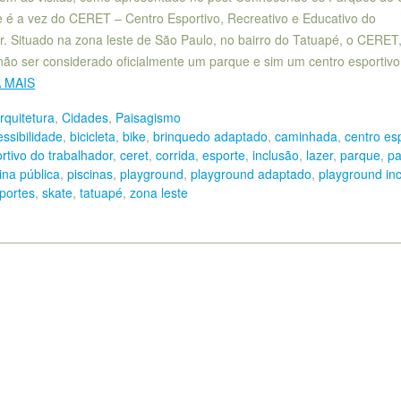
e é a vez do CERET – Centro Esportivo, Recreativo e Educativo do
r. Situado na zona leste de São Paulo, no bairro do Tatuapé, o CERET
não ser considerado oficialmente um parque e sim um centro esportivo
A MAIS
rquitetura
,
Cidades
,
Paisagismo
ssibilidade
,
bicicleta
,
bike
,
brinquedo adaptado
,
caminhada
,
centro es
rtivo do trabalhador
,
ceret
,
corrida
,
esporte
,
inclusão
,
lazer
,
parque
,
pa
ina pública
,
piscinas
,
playground
,
playground adaptado
,
playground inc
portes
,
skate
,
tatuapé
,
zona leste