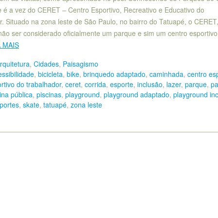
e é a vez do CERET – Centro Esportivo, Recreativo e Educativo do
r. Situado na zona leste de São Paulo, no bairro do Tatuapé, o CERET
não ser considerado oficialmente um parque e sim um centro esportivo
A MAIS
rquitetura
,
Cidades
,
Paisagismo
ssibilidade
,
bicicleta
,
bike
,
brinquedo adaptado
,
caminhada
,
centro es
rtivo do trabalhador
,
ceret
,
corrida
,
esporte
,
inclusão
,
lazer
,
parque
,
pa
ina pública
,
piscinas
,
playground
,
playground adaptado
,
playground inc
portes
,
skate
,
tatuapé
,
zona leste