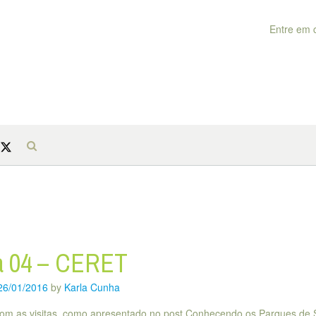
Entre em 
ta 04 – CERET
26/01/2016
by
Karla Cunha
om as visitas, como apresentado no post Conhecendo os Parques de