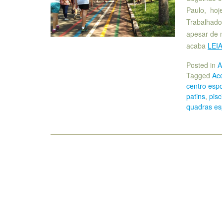
Paulo, hoj
Trabalhado
apesar de 
acaba
LEI
Posted in
A
Tagged
Ace
centro espo
patins
,
pisc
quadras es