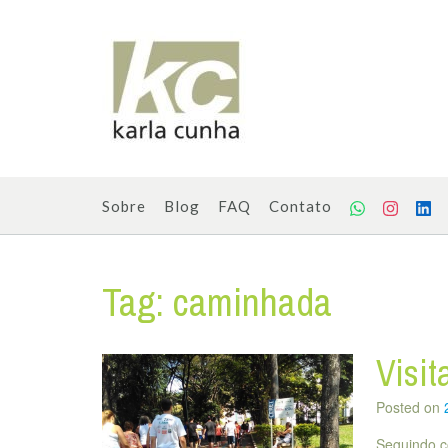
Skip
to
content
Sobre
Blog
FAQ
Contato
Tag:
caminhada
Visi
Posted on
Seguindo c