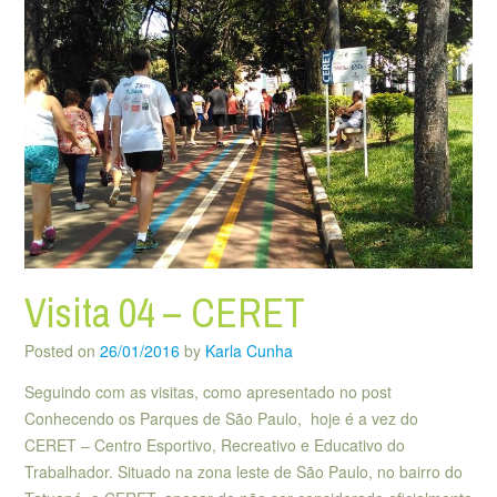
Visita 04 – CERET
Posted on
26/01/2016
by
Karla Cunha
Seguindo com as visitas, como apresentado no post
Conhecendo os Parques de São Paulo, hoje é a vez do
CERET – Centro Esportivo, Recreativo e Educativo do
Trabalhador. Situado na zona leste de São Paulo, no bairro do