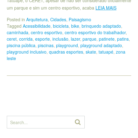
Tatuapé, o CERET, apesar de não ser considerado oficialmente
um parque e sim um centro esportivo, acaba
LEIA MAIS
Posted in
Arquitetura
,
Cidades
,
Paisagismo
Tagged
Acessibilidade
,
bicicleta
,
bike
,
brinquedo adaptado
,
caminhada
,
centro esportivo
,
centro esportivo do trabalhador
,
ceret
,
corrida
,
esporte
,
inclusão
,
lazer
,
parque
,
patinete
,
patins
,
piscina pública
,
piscinas
,
playground
,
playground adaptado
,
playground inclusivo
,
quadras esportes
,
skate
,
tatuapé
,
zona
leste