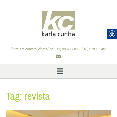
Skip
to
content
Entre em contato/WhatsApp: (11) 99377-8377 | (13) 97800-5451
Tag:
revista