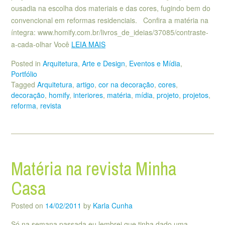
ousadia na escolha dos materiais e das cores, fugindo bem do
convencional em reformas residenciais. Confira a matéria na
íntegra: www.homify.com.br/livros_de_ideias/37085/contraste-
a-cada-olhar Você
LEIA MAIS
Posted in
Arquitetura
,
Arte e Design
,
Eventos e Mídia
,
Portfólio
Tagged
Arquitetura
,
artigo
,
cor na decoração
,
cores
,
decoração
,
homify
,
interiores
,
matéria
,
mídia
,
projeto
,
projetos
,
reforma
,
revista
Matéria na revista Minha
Casa
Posted on
14/02/2011
by
Karla Cunha
Só na semana passada eu lembrei que tinha dado uma