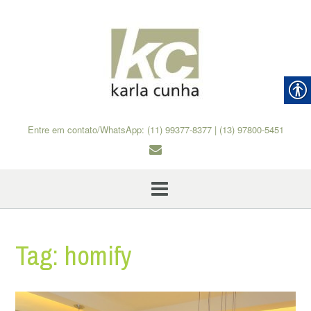
Skip
to
content
Entre em contato/WhatsApp: (11) 99377-8377 | (13) 97800-5451
Tag:
homify