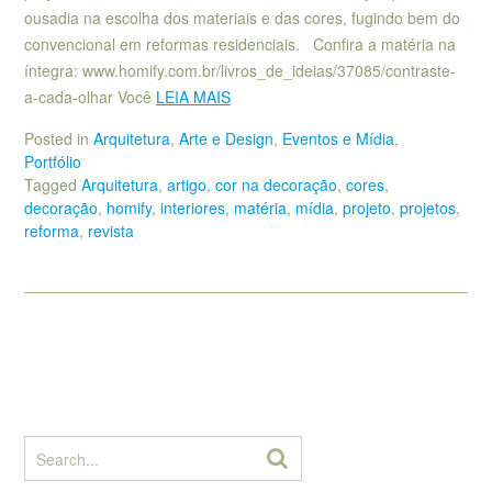
ousadia na escolha dos materiais e das cores, fugindo bem do
convencional em reformas residenciais. Confira a matéria na
íntegra: www.homify.com.br/livros_de_ideias/37085/contraste-
a-cada-olhar Você
LEIA MAIS
Posted in
Arquitetura
,
Arte e Design
,
Eventos e Mídia
,
Portfólio
Tagged
Arquitetura
,
artigo
,
cor na decoração
,
cores
,
decoração
,
homify
,
interiores
,
matéria
,
mídia
,
projeto
,
projetos
,
reforma
,
revista