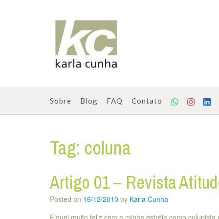
Skip
to
content
Sobre
Blog
FAQ
Contato
Tag:
coluna
Artigo 01 – Revista Atitu
Posted on
16/12/2010
by
Karla Cunha
Fiquei muito feliz com a minha estréia como colunista n