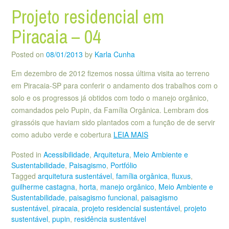
Projeto residencial em
Piracaia – 04
Posted on
08/01/2013
by
Karla Cunha
Em dezembro de 2012 fizemos nossa última visita ao terreno
em Piracaia-SP para conferir o andamento dos trabalhos com o
solo e os progressos já obtidos com todo o manejo orgânico,
comandados pelo Pupin, da Família Orgânica. Lembram dos
girassóis que haviam sido plantados com a função de de servir
como adubo verde e cobertura
LEIA MAIS
Posted in
Acessibilidade
,
Arquitetura
,
Meio Ambiente e
Sustentabilidade
,
Paisagismo
,
Portfólio
Tagged
arquitetura sustentável
,
família orgânica
,
fluxus
,
guilherme castagna
,
horta
,
manejo orgânico
,
Meio Ambiente e
Sustentabilidade
,
paisagismo funcional
,
paisagismo
sustentável
,
piracaia
,
projeto residencial sustentável
,
projeto
sustentável
,
pupin
,
residência sustentável