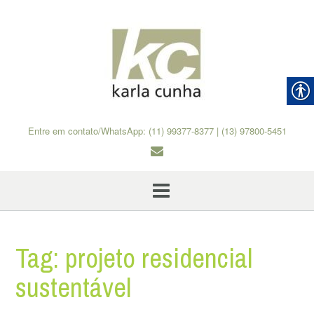
Skip
to
content
Entre em contato/WhatsApp: (11) 99377-8377 | (13) 97800-5451
Tag:
projeto residencial
sustentável