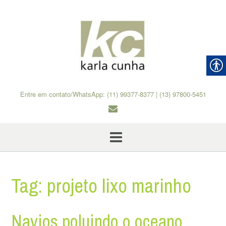
Skip
to
content
Entre em contato/WhatsApp: (11) 99377-8377 | (13) 97800-5451
Tag:
projeto lixo marinho
Navios poluindo o oceano