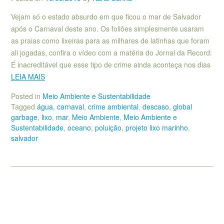
Vejam só o estado absurdo em que ficou o mar de Salvador
após o Carnaval deste ano. Os foliões simplesmente usaram
as praias como lixeiras para as milhares de latinhas que foram
ali jogadas, confira o vídeo com a matéria do Jornal da Record:
É inacreditável que esse tipo de crime ainda aconteça nos dias
LEIA MAIS
Posted in
Meio Ambiente e Sustentabilidade
Tagged
água
,
carnaval
,
crime ambiental
,
descaso
,
global
garbage
,
lixo
,
mar
,
Meio Ambiente
,
Meio Ambiente e
Sustentabilidade
,
oceano
,
poluição
,
projeto lixo marinho
,
salvador