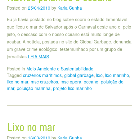
Posted on
25/04/2010
by
Karla Cunha
Eu já havia postado no blog sobre sobre o estado lamentável
que ficou o mar de Salvador após o Carnaval deste ano e, pelo
jeito, o descaso com o nosso oceano está muito longe de
acabar. A notícia, postada no site do Global Garbage, denuncia
um grave crime ecológico, testemunhado por um grupo de
jornalistas
LEIA MAIS
Posted in
Meio Ambiente e Sustentabilidade
Tagged
cruzeiros marítimos
,
global garbage
,
lixo
,
lixo marinho
,
lixo no mar
,
msc cruzeiros
,
msc opera
,
oceano
,
poluição do
mar
,
poluição marinha
,
projeto lixo marinho
Lixo no mar
Posted on
16/03/2010
by
Karla Cunha