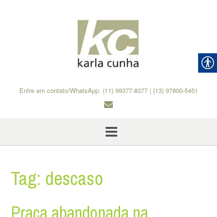
Skip
to
content
Entre em contato/WhatsApp: (11) 99377-8377 | (13) 97800-5451
Tag:
descaso
Praça abandonada na