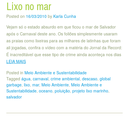
Lixo no mar
Posted on
16/03/2010
by
Karla Cunha
Vejam só o estado absurdo em que ficou o mar de Salvador
após o Carnaval deste ano. Os foliões simplesmente usaram
as praias como lixeiras para as milhares de latinhas que foram
ali jogadas, confira o vídeo com a matéria do Jornal da Record:
É inacreditável que esse tipo de crime ainda aconteça nos dias
LEIA MAIS
Posted in
Meio Ambiente e Sustentabilidade
Tagged
água
,
carnaval
,
crime ambiental
,
descaso
,
global
garbage
,
lixo
,
mar
,
Meio Ambiente
,
Meio Ambiente e
Sustentabilidade
,
oceano
,
poluição
,
projeto lixo marinho
,
salvador