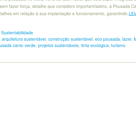
sem fazer força, detalhe que considero importantíssimo, a Pousada C
etalhes em relação à sua implantação e funcionamento, garantindo
LEI
 Sustentabilidade
,
arquitetura sustentável
,
construção sustentável
,
eco pousada
,
lazer
,
usada canto verde
,
projetos sustentáveis
,
tinta ecológica
,
turismo