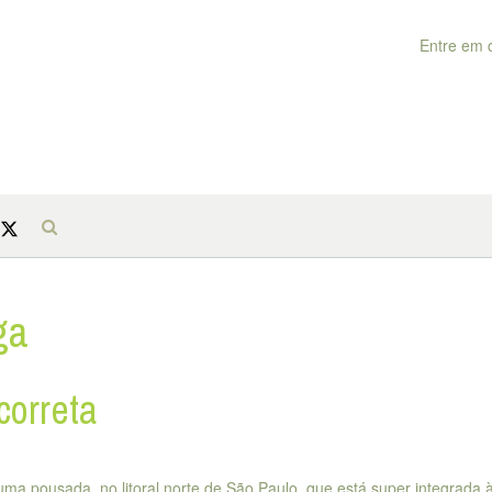
Entre em 
ga
correta
ma pousada, no litoral norte de São Paulo, que está super integrada 