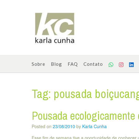
Skip
to
content
Sobre
Blog
FAQ
Contato
Tag:
pousada boiçucan
Pousada ecologicamente 
Posted on
23/08/2010
by
Karla Cunha
Esse fim de semana tive a oportunidade de conhecer u